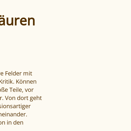
säuren
e Felder mit
Kritik. Können
ße Teile, vor
r. Von dort geht
sionsartiger
heinander.
on in den