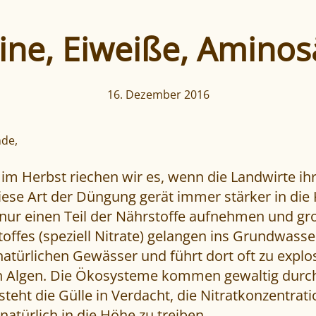
ine, Eiweiße, Amino
16. Dezember 2016
nde,
im Herbst riechen wir es, wenn die Landwirte ihr
ese Art der Düngung gerät immer stärker in die 
nur einen Teil der Nährstoffe aufnehmen und gro
toffes (speziell Nitrate) gelangen ins Grundwasse
 natürlichen Gewässer und führt dort oft zu explo
 Algen. Die Ökosysteme kommen gewaltig durc
teht die Gülle in Verdacht, die Nitratkonzentrati
atürlich in die Höhe zu treiben.