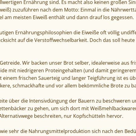
ollwertigen Ernährung sind. Es macht also keinen großen Si
iweiß) zuzuführen nach dem Motto: Einmal in die Nährwertta
l am meisten Eiweiß enthält und dann drauf los gegessen.
utigen Ernährungsphilosophien die Eiweiße oft völlig undiff
ksicht auf die Verstoffwechselbarkeit. Doch das soll heute
etreide. Wir backen unser Brot selber, idealerweise aus fr
de mit niedrigeren Proteingehalten (und damit geringerem 
 einem frischen Sauerteig und langer Teigführung ist es ü
ckere, schmackhafte und vor allem bekömmliche Brote zu b
Seite über die Intensivdüngung der Bauern zu beschweren 
ettenbäcker zu gehen, um sich dort mit Weißmehlbackwaren
 Alternativwege beschreiten, nur Kopfschütteln hervor.
, wie sehr die Nahrungsmittelproduktion sich nach den Bed