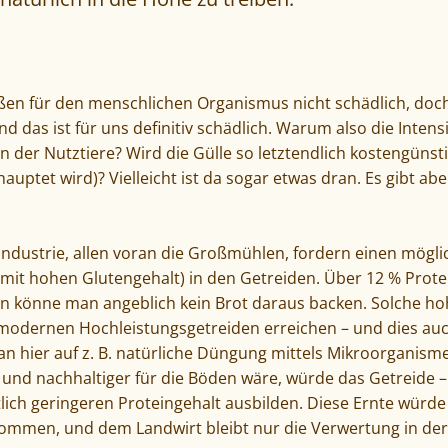
aßen für den menschlichen Organismus nicht schädlich, doch
und das ist für uns definitiv schädlich. Warum also die Inte
n der Nutztiere? Wird die Gülle so letztendlich kostengüns
hauptet wird)? Vielleicht ist da sogar etwas dran. Es gibt a
ndustrie, allen voran die Großmühlen, fordern einen mögl
omit hohen Glutengehalt) in den Getreiden. Über 12 % Protei
n könne man angeblich kein Brot daraus backen. Solche ho
 modernen Hochleistungsgetreiden erreichen – und dies auc
 hier auf z. B. natürliche Düngung mittels Mikroorganisme
 und nachhaltiger für die Böden wäre, würde das Getreide –
lich geringeren Proteingehalt ausbilden. Diese Ernte würd
men, und dem Landwirt bleibt nur die Verwertung in der 