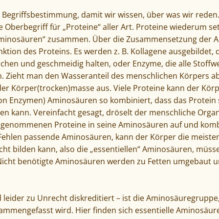
 Begriffsbestimmung, damit wir wissen, über was wir reden. 
Oberbegriff für „Proteine“ aller Art. Proteine wiederum se
Aminosäuren“ zusammen. Über die Zusammensetzung der 
unktion des Proteins. Es werden z. B. Kollagene ausgebildet, 
hen und geschmeidig halten, oder Enzyme, die alle Stoffw
n. Zieht man den Wasseranteil des menschlichen Körpers a
er Körper(trocken)masse aus. Viele Proteine kann der Körpe
von Enzymen) Aminosäuren so kombiniert, dass das Protein 
 kann. Vereinfacht gesagt, dröselt der menschliche Orga
genommenen Proteine in seine Aminosäuren auf und kombi
Fehlen passende Aminosäuren, kann der Körper die meisten 
nicht bilden kann, also die „essentiellen“ Aminosäuren, mü
Nicht benötigte Aminosäuren werden zu Fetten umgebaut u
d leider zu Unrecht diskreditiert – ist die Aminosäuregruppe
sammengefasst wird. Hier finden sich essentielle Aminosäure