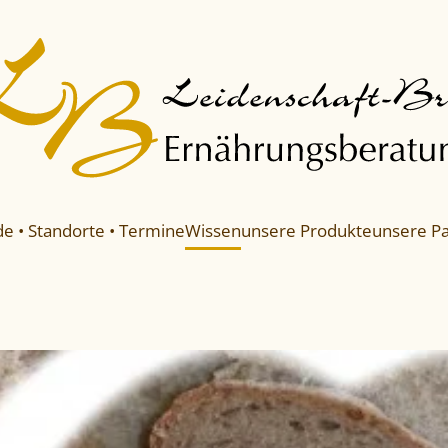
e • Standorte • Termine
Wissen
unsere Produkte
unsere Pa