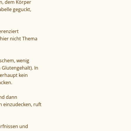
nn, dem Körper
belle geguckt,
erenziert
 hier nicht Thema
ischem, wenig
Glutengehalt). In
berhaupt kein
acken.
und dann
 einzudecken, ruft
ürfnissen und